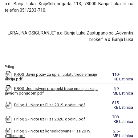
a.d. Banja Luka, Krajiških brigada 113, 78000 Banja Luka, ili na
telefon 051/233-710.
„KRAJINA OSIGURANJE" a.d. Banja Luka Zastupano po „Advantis
broker" a.d. Banja Luka
Prilog:
KROS_Javni poziv za upis i uplatu trece emisije
110
-
akcija.pdf
KB
Latinica
KROS_Jedinstveni prospekt trece emisije akcija
5,9
-
javnom ponudom.pdf
MB
Latinica
815
-
Prilog 1 - Note uz FI za 2019. godinu.pdf
KB
Latinica
708
-
Prilog 2 - Note uz FI za 2020. godinu.pdf
KB
Latinica
Prilog 3 - Note uz konsolidovane FI za 2019.
2,5
-
godinu.pdf
MB
Latinica