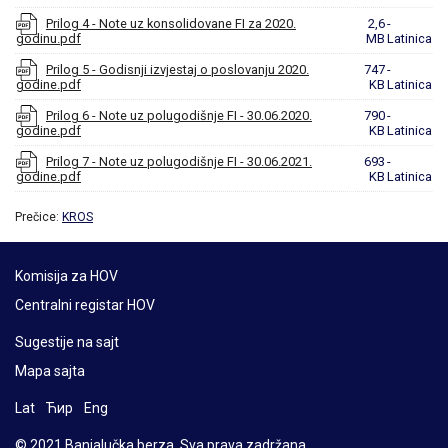
Prilog 4 - Note uz konsolidovane FI za 2020.
2,6
-
godinu.pdf
MB
Latinica
Prilog 5 - Godisnji izvjestaj o poslovanju 2020.
747
-
godine.pdf
KB
Latinica
Prilog 6 - Note uz polugodišnje FI - 30.06.2020.
790
-
godine.pdf
KB
Latinica
Prilog 7 - Note uz polugodišnje FI - 30.06.2021.
693
-
godine.pdf
KB
Latinica
Prečice:
KROS
Komisija za HOV
Centralni registar HOV
Sugestije na sajt
Mapa sajta
Lat
Ћир
Eng
© 2021 Banjalučka berza. Sva prava zadržana.