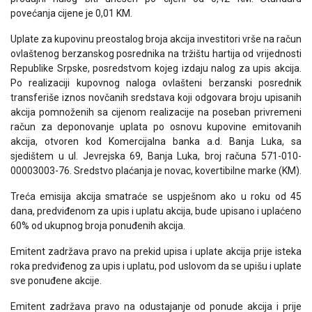
povećanja cijene je 0,01 KM.
Uplate za kupovinu preostalog broja akcija investitori vrše na račun
ovlaštenog berzanskog posrednika na tržištu hartija od vrijednosti
Republike Srpske, posredstvom kojeg izdaju nalog za upis akcija.
Po realizaciji kupovnog naloga ovlašteni berzanski posrednik
transferiše iznos novčanih sredstava koji odgovara broju upisanih
akcija pomnoženih sa cijenom realizacije na poseban privremeni
račun za deponovanje uplata po osnovu kupovine emitovanih
akcija, otvoren kod Komercijalna banka a.d. Banja Luka, sa
sjedištem u ul. Jevrejska 69, Banja Luka, broj računa 571-010-
00003003-76. Sredstvo plaćanja je novac, kovertibilne marke (KM).
Treća emisija akcija smatraće se uspješnom ako u roku od 45
dana, predviđenom za upis i uplatu akcija, bude upisano i uplaćeno
60% od ukupnog broja ponuđenih akcija.
Emitent zadržava pravo na prekid upisa i uplate akcija prije isteka
roka predviđenog za upis i uplatu, pod uslovom da se upišu i uplate
sve ponuđene akcije.
Emitent zadržava pravo na odustajanje od ponude akcija i prije