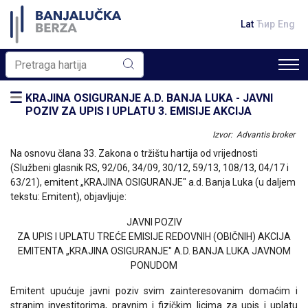
Lat
Ћир
Eng
KRAJINA OSIGURANJE A.D. BANJA LUKA - JAVNI
POZIV ZA UPIS I UPLATU 3. EMISIJE AKCIJA
Izvor: Advantis broker
Na osnovu člana 33. Zakona o tržištu hartija od vrijednosti
(Službeni glasnik RS, 92/06, 34/09, 30/12, 59/13, 108/13, 04/17 i
63/21), emitent „KRAJINA OSIGURANJE" a.d. Banja Luka (u daljem
tekstu: Emitent), objavljuje:
JAVNI POZIV
ZA UPIS I UPLATU TREĆE EMISIJE REDOVNIH (OBIČNIH) AKCIJA
EMITENTA „KRAJINA OSIGURANJE" A.D. BANJA LUKA JAVNOM
PONUDOM
Emitent upućuje javni poziv svim zainteresovanim domaćim i
stranim investitorima, pravnim i fizičkim licima za upis i uplatu