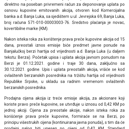
direktno na poseban privremeni račun za deponovanje uplata po
osnovu kupovine emitovanih akcija, otvoren kod Komercijalna
banka a.d. Banja Luka, sa sjedištem u ul. Jevrejska 69, Banja Luka,
broj računa 571-010-00003003-76. Sredstvo plaćanja je novac,
kovertibilne marke (KM).
Nakon isteka roka za korištenje prava preče kupovine akcija od 15
dana, preostali iznos emisije biće predmet javne ponude na
Banjalučkoj berzi hartija od vrijednosti a.d. Banja Luka (u daljem
tekstu: Berza). Početak upisa i uplata akcija javnom ponudom na
Berzi je 01.12.2021. godine i traje 30 dana, zaključno sa
30.12.2021. godine. Upis i uplata preostalih akcija, vršiće se kod
ovlaštenih berzanskih posrednika na tržištu hartija od vrijednosti
Republike Srpske, u skladu sa radnim vremenom ovlaštenih
berzanskih posrednika.
Prodajna cijena akcija iz treće emisije akcija, za akcionare koji
koriste pravo preče kupovine, se utvrđuje u iznosu od 0,42 KM po
jednoj akciji. Cijena za preostale akcije, nakon isteka roka za
korišćenje prava preče kupovine, formiraće se na Berzi, po
principu višestrukih cijena (kontinuirana javna ponuda), s tim da će
prodajni nalog biti unesen po cijeni od 0,42 KM. Standard