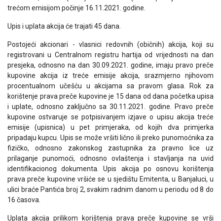
trećom emisijom počinje 16.11.2021. godine.
Upis i uplata akcija će trajati 45 dana.
Postojeći akcionari - vlasnici redovnih (običnih) akcija, koji su
registrovani u Centralnom registru hartija od vrijednosti na dan
presjeka, odnosno na dan 30.09.2021. godine, imaju pravo preče
kupovine akcija iz treće emisije akcija, srazmjerno njihovom
procentualnom učešću u akcijama sa pravom glasa. Rok za
korištenje prava preče kupovine je 15 dana od dana početka upisa
i uplate, odnosno zaključno sa 30.11.2021. godine. Pravo preče
kupovine ostvaruje se potpisivanjem izjave o upisu akcija treće
emisije (upisnica) u pet primjeraka, od kojih dva primjerka
pripadaju kupcu. Upis se može vršiti lično ili preko punomoćnika za
fizičko, odnosno zakonskog zastupnika za pravno lice uz
prilaganje punomoći, odnosno ovlaštenja i stavljanja na uvid
identifikacionog dokumenta. Upis akcija po osnovu korištenja
prava preče kupovine vršiće se u sjedištu Emitenta, u Banjaluci, u
ulici braće Pantića broj 2, svakim radnim danom u periodu od 8 do
16 časova.
Uplata akcija prilikom korištenja prava preče kupovine se vrši