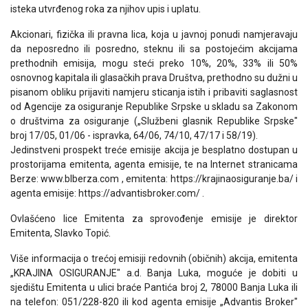
isteka utvrđenog roka za njihov upis i uplatu.
Akcionari, fizička ili pravna lica, koja u javnoj ponudi namjeravaju
da neposredno ili posredno, steknu ili sa postojećim akcijama
prethodnih emisija, mogu steći preko 10%, 20%, 33% ili 50%
osnovnog kapitala ili glasačkih prava Društva, prethodno su dužni u
pisanom obliku prijaviti namjeru sticanja istih i pribaviti saglasnost
od Agencije za osiguranje Republike Srpske u skladu sa Zakonom
o društvima za osiguranje („Službeni glasnik Republike Srpske"
broj 17/05, 01/06 - ispravka, 64/06, 74/10, 47/17 i 58/19).
Jedinstveni prospekt treće emisije akcija je besplatno dostupan u
prostorijama emitenta, agenta emisije, te na Internet stranicama
Berze: www.blberza.com , emitenta: https://krajinaosiguranje.ba/ i
agenta emisije: https://advantisbroker.com/ .
Ovlašćeno lice Emitenta za sprovođenje emisije je direktor
Emitenta, Slavko Topić.
Više informacija o trećoj emisiji redovnih (običnih) akcija, emitenta
„KRAJINA OSIGURANJE" a.d. Banja Luka, moguće je dobiti u
sjedištu Emitenta u ulici braće Pantića broj 2, 78000 Banja Luka ili
na telefon: 051/228-820 ili kod agenta emisije „Advantis Broker"