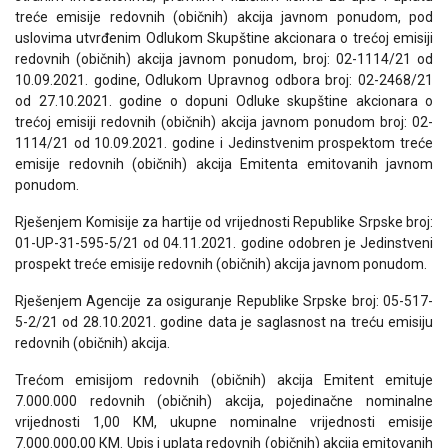
treće emisije redovnih (običnih) akcija javnom ponudom, pod
uslovima utvrđenim Odlukom Skupštine akcionara o trećoj emisiji
redovnih (običnih) akcija javnom ponudom, broj: 02-1114/21 od
10.09.2021. godine, Odlukom Upravnog odbora broj: 02-2468/21
od 27.10.2021. godine o dopuni Odluke skupštine akcionara o
trećoj emisiji redovnih (običnih) akcija javnom ponudom broj: 02-
1114/21 od 10.09.2021. godine i Jedinstvenim prospektom treće
emisije redovnih (običnih) akcija Emitenta emitovanih javnom
ponudom.
Rješenjem Komisije za hartije od vrijednosti Republike Srpske broj:
01-UP-31-595-5/21 od 04.11.2021. godine odobren je Jedinstveni
prospekt treće emisije redovnih (običnih) akcija javnom ponudom.
Rješenjem Agencije za osiguranje Republike Srpske broj: 05-517-
5-2/21 od 28.10.2021. godine data je saglasnost na treću emisiju
redovnih (običnih) akcija.
Trećom emisijom redovnih (običnih) akcija Emitent emituje
7.000.000 redovnih (običnih) akcija, pojedinačne nominalne
vrijednosti 1,00 КM, ukupne nominalne vrijednosti emisije
7.000.000,00 КM. Upis i uplata redovnih (običnih) akcija emitovanih