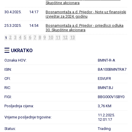
Skupštine akcionara
30.4.2025.
14:17
Bosnamontaža a.d. Prijedor - Note uz finansijski
izvještaj za 2024. godinu
25.3.2025.
14:54
Bosnamontaža a.d. Prijedor - prijedlozi odluka
30. Skupštine akcionara
2
3
4
5
6
7
8
9
10
11
12
13
1
UKRATKO
Oznaka HOV:
BMNT-R-A
ISIN:
BA100BMNTRA7
CFI:
ESVUFR
RIC:
BMNT.BJ
FIGI:
BBG000V1SBY0
Posljednja cijena:
3,76 KM
11.2.2025.
Vrijeme posljednje trgovine:
12:01:17
Status:
Trading