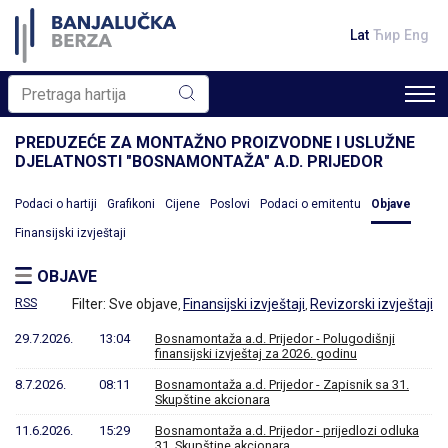
Lat
Ћир
Eng
PREDUZEĆE ZA MONTAŽNO PROIZVODNE I USLUŽNE
DJELATNOSTI "BOSNAMONTAŽA" A.D. PRIJEDOR
Podaci o hartiji
Grafikoni
Cijene
Poslovi
Podaci o emitentu
Objave
Finansijski izvještaji
OBJAVE
RSS
Filter:
Sve objave
Finansijski izvještaji
Revizorski izvještaji
,
,
29.7.2026.
13:04
Bosnamontaža a.d. Prijedor - Polugodišnji
finansijski izvještaj za 2026. godinu
8.7.2026.
08:11
Bosnamontaža a.d. Prijedor - Zapisnik sa 31.
Skupštine akcionara
11.6.2026.
15:29
Bosnamontaža a.d. Prijedor - prijedlozi odluka
31. Skupštine akcionara