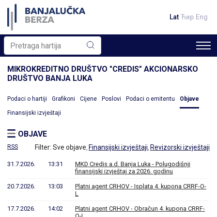
Lat
Ћир
Eng
MIKROKREDITNO DRUŠTVO "CREDIS" AKCIONARSKO
DRUŠTVO BANJA LUKA
Podaci o hartiji
Grafikoni
Cijene
Poslovi
Podaci o emitentu
Objave
Finansijski izvještaji
OBJAVE
RSS
Filter:
Sve objave
Finansijski izvještaji
Revizorski izvještaji
,
,
31.7.2026.
13:31
MKD Credis a.d. Banja Luka - Polugodišnji
finansijski izvještaj za 2026. godinu
20.7.2026.
13:03
Platni agent CRHOV - Isplata 4. kupona CRRF-O-
L
17.7.2026.
14:02
Platni agent CRHOV - Obračun 4. kupona CRRF-
O-L