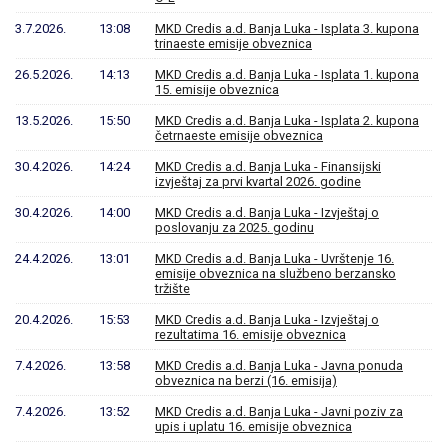
3.7.2026.
13:08
MKD Credis a.d. Banja Luka - Isplata 3. kupona
trinaeste emisije obveznica
26.5.2026.
14:13
MKD Credis a.d. Banja Luka - Isplata 1. kupona
15. emisije obveznica
13.5.2026.
15:50
MKD Credis a.d. Banja Luka - Isplata 2. kupona
četrnaeste emisije obveznica
30.4.2026.
14:24
MKD Credis a.d. Banja Luka - Finansijski
izvještaj za prvi kvartal 2026. godine
30.4.2026.
14:00
MKD Credis a.d. Banja Luka - Izvještaj o
poslovanju za 2025. godinu
24.4.2026.
13:01
MKD Credis a.d. Banja Luka - Uvrštenje 16.
emisije obveznica na službeno berzansko
tržište
20.4.2026.
15:53
MKD Credis a.d. Banja Luka - Izvještaj o
rezultatima 16. emisije obveznica
7.4.2026.
13:58
MKD Credis a.d. Banja Luka - Javna ponuda
obveznica na berzi (16. emisija)
7.4.2026.
13:52
MKD Credis a.d. Banja Luka - Javni poziv za
upis i uplatu 16. emisije obveznica