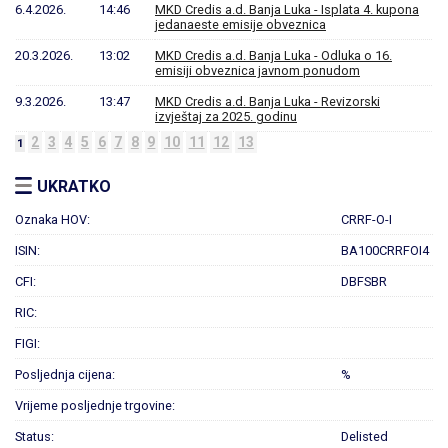
6.4.2026.
14:46
MKD Credis a.d. Banja Luka - Isplata 4. kupona
jedanaeste emisije obveznica
20.3.2026.
13:02
MKD Credis a.d. Banja Luka - Odluka o 16.
emisiji obveznica javnom ponudom
9.3.2026.
13:47
MKD Credis a.d. Banja Luka - Revizorski
izvještaj za 2025. godinu
2
3
4
5
6
7
8
9
10
11
12
13
1
UKRATKO
Oznaka HOV:
CRRF-O-I
ISIN:
BA100CRRFOI4
CFI:
DBFSBR
RIC:
FIGI:
Posljednja cijena:
%
Vrijeme posljednje trgovine:
Status:
Delisted