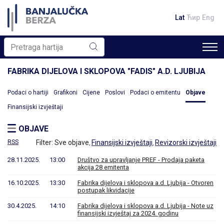
Lat
Ћир
Eng
FABRIKA DIJELOVA I SKLOPOVA "FADIS" A.D. LJUBIJA
Podaci o hartiji
Grafikoni
Cijene
Poslovi
Podaci o emitentu
Objave
Finansijski izvještaji
OBJAVE
RSS
Filter:
Sve objave
Finansijski izvještaji
Revizorski izvještaji
,
,
28.11.2025.
13:00
Društvo za upravljanje PREF - Prodaja paketa
akcija 28 emitenta
16.10.2025.
13:30
Fabrika dijelova i sklopova a.d. Ljubija - Otvoren
postupak likvidacije
30.4.2025.
14:10
Fabrika dijelova i sklopova a.d. Ljubija - Note uz
finansijski izvještaj za 2024. godinu