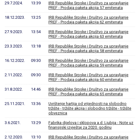
29.7.2024.
13:39
IRB Republike Srpske i Društvo za upravljanje
PREF - Prodaja paketa akcija 57 emitenata
18.12.2023.
13:25
IRB Republike Srpske i Društvo za upravljanje
PREF - Prodaja paketa akcija 62 emitenata
27.9.2023.
13:54
IRB Republike Srpske i Društvo za upravljanje
PREF - Prodaja paketa akcija 63 emitenata
23.3.2023.
13:18
IRB Republike Srpske i Društvo za upravljanje
PREF - Prodaja paketa akcija 58 emitenata
16.12.2022.
09:30
IRB Republike Srpske i Društvo za upravljanje
PREF - Prodaja paketa akcija 59 emitenata
2.11.2022.
09:30
IRB Republike Srpske i Društvo za upravljanje
PREF - Prodaja paketa akcija 60 emitenata
31.8.2022.
14:46
IRB Republike Srpske i Društvo za upravljanje
PREF - Prodaja paketa akcija 65 emitenata
25.11.2021.
13:36
Uvrštenje hartija od vrijednosti na slobodno
tržište - tržište akcija i slobodno tržište - tržište
obveznica
3.6.2021.
13:29
Fabrika dijelova i sklopova a.d. Ljubija - Note uz
finansijski izvještaj za 2020. godinu
2.12.2020.
13:10
IRB Republike Srpske i Društvo za upravljanje