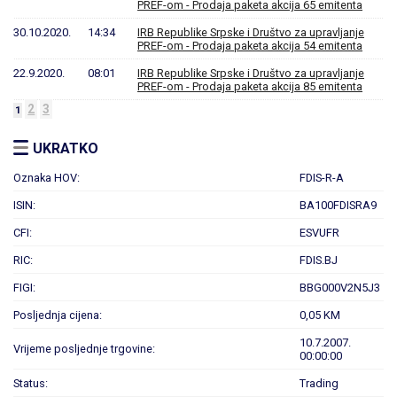
PREF-om - Prodaja paketa akcija 65 emitenta
30.10.2020.
14:34
IRB Republike Srpske i Društvo za upravljanje
PREF-om - Prodaja paketa akcija 54 emitenta
22.9.2020.
08:01
IRB Republike Srpske i Društvo za upravljanje
PREF-om - Prodaja paketa akcija 85 emitenta
2
3
1
UKRATKO
Oznaka HOV:
FDIS-R-A
ISIN:
BA100FDISRA9
CFI:
ESVUFR
RIC:
FDIS.BJ
FIGI:
BBG000V2N5J3
Posljednja cijena:
0,05 KM
10.7.2007.
Vrijeme posljednje trgovine:
00:00:00
Status:
Trading