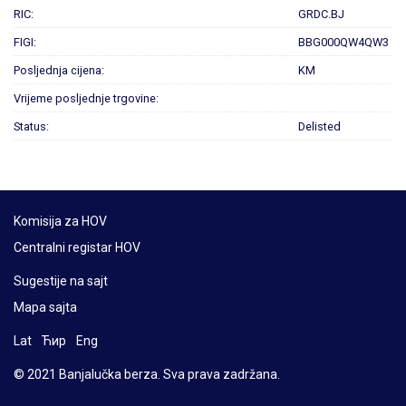
RIC:
GRDC.BJ
FIGI:
BBG000QW4QW3
Posljednja cijena:
KM
Vrijeme posljednje trgovine:
Status:
Delisted
Komisija za HOV
Centralni registar HOV
Sugestije na sajt
Mapa sajta
Lat
Ћир
Eng
© 2021 Banjalučka berza. Sva prava zadržana.