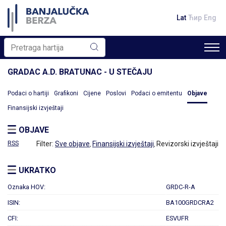
Lat
Ћир
Eng
GRADAC A.D. BRATUNAC - U STEČAJU
Podaci o hartiji
Grafikoni
Cijene
Poslovi
Podaci o emitentu
Objave
Finansijski izvještaji
OBJAVE
RSS
Filter:
Sve objave
Finansijski izvještaji
Revizorski izvještaji
,
,
UKRATKO
Oznaka HOV:
GRDC-R-A
ISIN:
BA100GRDCRA2
CFI:
ESVUFR