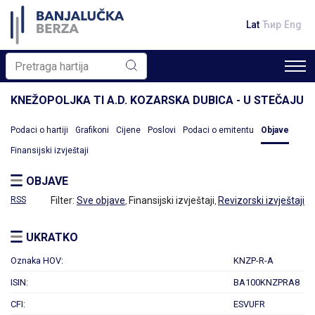
Lat
Ћир
Eng
KNEŽOPOLJKA TI A.D. KOZARSKA DUBICA - U STEČAJU
Podaci o hartiji
Grafikoni
Cijene
Poslovi
Podaci o emitentu
Objave
Finansijski izvještaji
OBJAVE
RSS
Filter:
Sve objave
Finansijski izvještaji
Revizorski izvještaji
,
,
UKRATKO
Oznaka HOV:
KNZP-R-A
ISIN:
BA100KNZPRA8
CFI:
ESVUFR