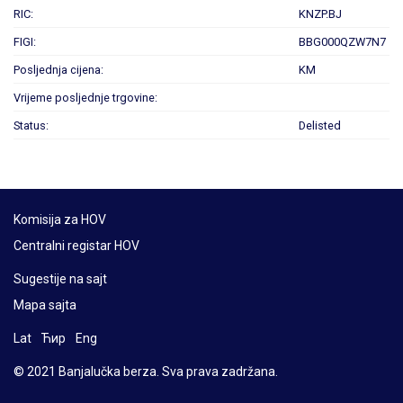
RIC:
KNZP.BJ
FIGI:
BBG000QZW7N7
Posljednja cijena:
KM
Vrijeme posljednje trgovine:
Status:
Delisted
Komisija za HOV
Centralni registar HOV
Sugestije na sajt
Mapa sajta
Lat
Ћир
Eng
© 2021 Banjalučka berza. Sva prava zadržana.