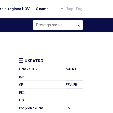
ralni registar HOV
O nama
Lat
Ћир
Eng
UKRATKO
Oznaka HOV:
NAPR-L1
ISIN:
CFI:
ESVUFR
RIC:
FIGI:
Posljednja cijena:
KM