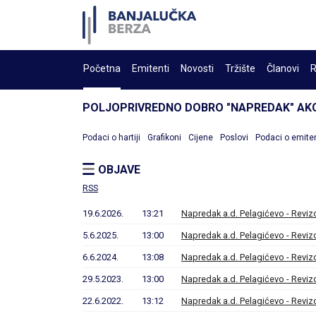
Početna
Emitenti
Novosti
Tržište
Članovi
R
POLJOPRIVREDNO DOBRO "NAPREDAK" AK
Podaci o hartiji
Grafikoni
Cijene
Poslovi
Podaci o emite
OBJAVE
RSS
19.6.2026.
13:21
Napredak a.d. Pelagićevo - Revizo
5.6.2025.
13:00
Napredak a.d. Pelagićevo - Revizo
6.6.2024.
13:08
Napredak a.d. Pelagićevo - Revizo
29.5.2023.
13:00
Napredak a.d. Pelagićevo - Revizo
22.6.2022.
13:12
Napredak a.d. Pelagićevo - Revizo