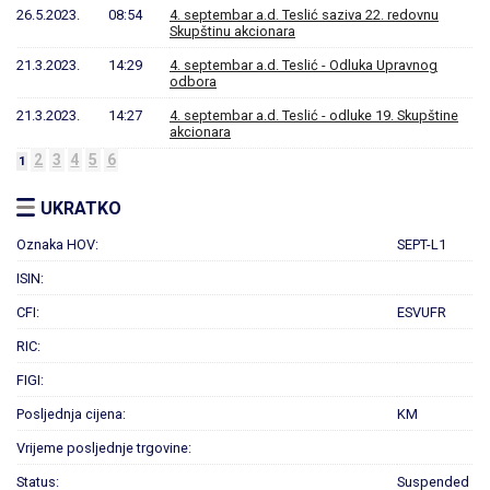
26.5.2023.
08:54
4. septembar a.d. Teslić saziva 22. redovnu
Skupštinu akcionara
21.3.2023.
14:29
4. septembar a.d. Teslić - Odluka Upravnog
odbora
21.3.2023.
14:27
4. septembar a.d. Teslić - odluke 19. Skupštine
akcionara
2
3
4
5
6
1
UKRATKO
Oznaka HOV:
SEPT-L1
ISIN:
CFI:
ESVUFR
RIC:
FIGI:
Posljednja cijena:
KM
Vrijeme posljednje trgovine:
Status:
Suspended