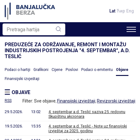
Lat
Ћир
Eng
PREDUZEĆE ZA ODRŽAVANJE, REMONT I MONTAŽU
INDUSTRIJSKIH POSTROJENJA "4. SEPTEMBAR", A.D.
TESLIĆ
Podaci o hartiji
Grafikoni
Cijene
Poslovi
Podaci o emitentu
Objave
Finansijski izvještaji
OBJAVE
RSS
Filter:
Sve objave
Finansijski izvještaji
Revizorski izvještaji
,
,
29.5.2026.
13:02
4. septembar a.d. Teslić saziva 25. redovnu
Skupštinu akcionara
19.5.2026.
15:35
4. septembar a.d. Teslić - Note uz finansijski
izvještaj za 2025. godinu