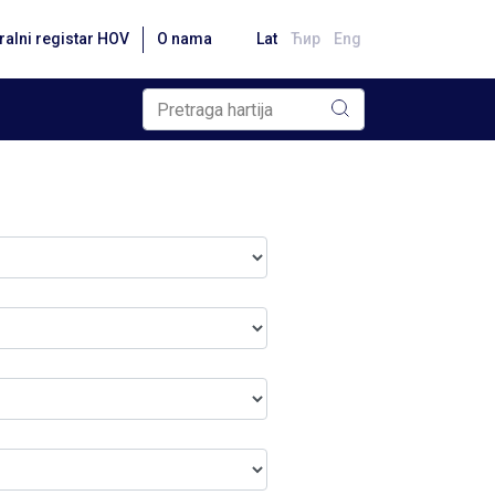
ralni registar HOV
O nama
Lat
Ћир
Eng