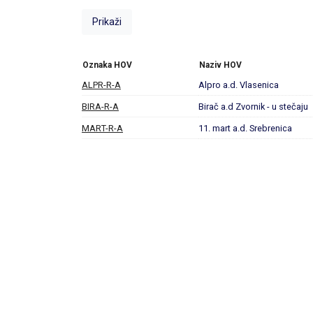
Oznaka HOV
Naziv HOV
ALPR-R-A
Alpro a.d. Vlasenica
BIRA-R-A
Birač a.d Zvornik - u stečaju
MART-R-A
11. mart a.d. Srebrenica