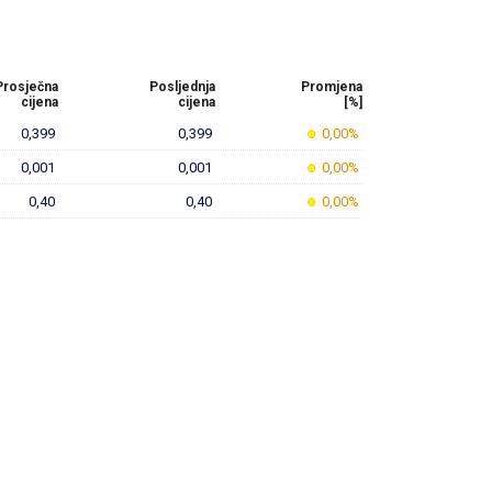
Prosječna
Posljednja
Promjena
cijena
cijena
[%]
0,399
0,399
0,00%
0,001
0,001
0,00%
0,40
0,40
0,00%