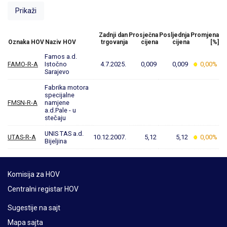
Zadnji dan
Prosječna
Posljednja
Promjena
Oznaka HOV
Naziv HOV
trgovanja
cijena
cijena
[%]
Famos a.d.
FAMO-R-A
Istočno
4.7.2025.
0,009
0,009
0,00%
Sarajevo
Fabrika motora
specijalne
FMSN-R-A
namjene
a.d.Pale - u
stečaju
UNIS TAS a.d.
UTAS-R-A
10.12.2007.
5,12
5,12
0,00%
Bijeljina
Komisija za HOV
Centralni registar HOV
Sugestije na sajt
Mapa sajta