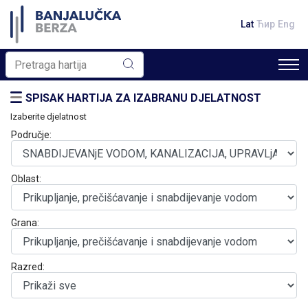
Lat
Ћир
Eng
SPISAK HARTIJA ZA IZABRANU DJELATNOST
Izaberite djelatnost
Područje:
Oblast:
Grana:
Razred: