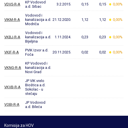
KP Vodovod
VDVS-R-A
3.2.2015.
0,15
0,15
0,00%
a.d. Srbac
Vodovod i
VIKM-R-A
kanalizacija a.d.
21.12.2020.
1,12
1,12
0,00%
Modriča
Vodovod i
VKBJ-R-A
kanalizacija a.d.
1.11.2024.
0,23
0,23
0,00%
Bijeljina
PVIK Izvor a.d.
VKIF-R-A
20.11.2025.
0,02
0,02
0,00%
Foča
KP Vodovod i
VKNG-R-A
kanalizacija a.d.
Novi Grad
JP VIK vrelo
Bioštica a.d.
VKVB-R-A
Sokolac - u
stečaju
JP Vodovod
VOBI-R-A
a.d. Bileća
Komisija za HOV