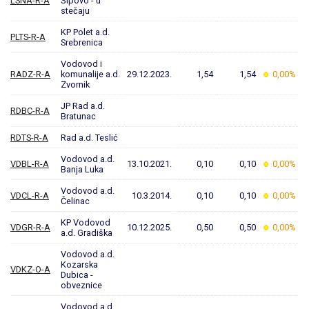
LSNA-R-A
Šipovo - u
stečaju
KP Polet a.d.
PLTS-R-A
Srebrenica
Vodovod i
RADZ-R-A
komunalije a.d.
29.12.2023.
1,54
1,54
0,00%
Zvornik
JP Rad a.d.
RDBC-R-A
Bratunac
RDTS-R-A
Rad a.d. Teslić
Vodovod a.d.
VDBL-R-A
13.10.2021.
0,10
0,10
0,00%
Banja Luka
Vodovod a.d.
VDCL-R-A
10.3.2014.
0,10
0,10
0,00%
Čelinac
KP Vodovod
VDGR-R-A
10.12.2025.
0,50
0,50
0,00%
a.d. Gradiška
Vodovod a.d.
Kozarska
VDKZ-O-A
Dubica -
obveznice
Vodovod a.d.