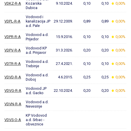
VDKZ-R-A
Kozarska
9.10.2024.
0,10
0,10
0,00%
Dubica
Vodovod i
VDPL-R-A
kanalizacija JP
29.12.2009.
0,89
0,89
0,00%
a.d. Pale
Vodovod a.d.
VDPR-R-A
15.9.2016.
0,10
0,10
0,00%
Prijedor
Vodovod KP
VDPV-R-A
31.3.2026.
0,20
0,20
0,00%
a.d. Prnjavor
Vodovod a.d.
VDTR-R-A
27.4.2021.
0,10
0,10
0,00%
Trebinje
Vodovod a.d.
VDVD-R-A
4.6.2015.
0,25
0,25
0,00%
Doboj
Vodovod JP
VDVG-R-A
22.10.2024.
0,20
0,20
0,00%
a.d. Gacko
Vodovod a.d.
VDVN-R-A
Nevesinje
KP Vodovod
VDVS-O-A
a.d. Srbac -
obveznice