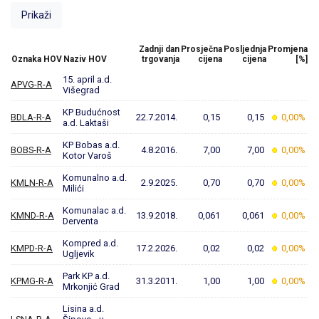
Zadnji dan
Prosječna
Posljednja
Promjena
Oznaka HOV
Naziv HOV
trgovanja
cijena
cijena
[%]
15. april a.d.
APVG-R-A
Višegrad
KP Budućnost
BDLA-R-A
22.7.2014.
0,15
0,15
0,00%
a.d. Laktaši
KP Bobas a.d.
BOBS-R-A
4.8.2016.
7,00
7,00
0,00%
Kotor Varoš
Komunalno a.d.
KMLN-R-A
2.9.2025.
0,70
0,70
0,00%
Milići
Komunalac a.d.
KMND-R-A
13.9.2018.
0,061
0,061
0,00%
Derventa
Kompred a.d.
KMPD-R-A
17.2.2026.
0,02
0,02
0,00%
Ugljevik
Park KP a.d.
KPMG-R-A
31.3.2011.
1,00
1,00
0,00%
Mrkonjić Grad
Lisina a.d.