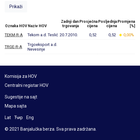
Zadnji dan
Prosječna
Posljednja
Promjena
Oznaka HOV
Naziv HOV
trgovanja
cijena
cijena
[%]
TEKM-R-A
Tekom a.d. Teslić
20.7.2010.
0,52
0,52
0,00%
Trgoeksport a.d.
TRGE-R-A
Nevesinje
Komisija za HOV
Centralni registar HOV
Sugestije na sajt
Mapa sajta
Lat
Ћир
Eng
© 2021 Banjalučka berza. Sva prava zadržana.