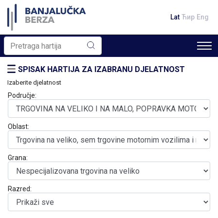
Lat
Ћир
Eng
SPISAK HARTIJA ZA IZABRANU DJELATNOST
Izaberite djelatnost
Područje:
Oblast:
Grana:
Razred: