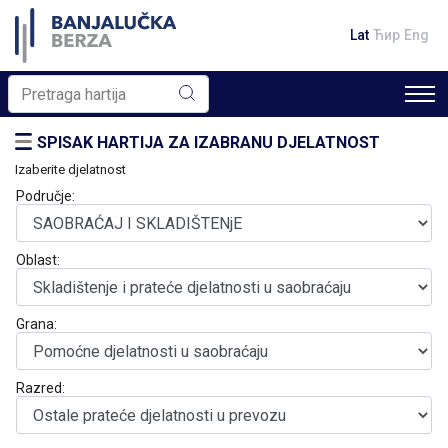
Lat
Ћир
Eng
SPISAK HARTIJA ZA IZABRANU DJELATNOST
Izaberite djelatnost
Područje:
Oblast:
Grana:
Razred: