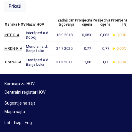
Zadnji dan
Prosječna
Posljednja
Promjena
Oznaka HOV
Naziv HOV
trgovanja
cijena
cijena
[%]
Interšped a.d.
INTE-R-A
18.9.2018.
0,083
0,083
0,00%
Doboj
Meridian a.d.
MRDN-R-A
24.7.2025.
0,77
0,77
0,00%
Banja Luka
Tranšped a.d.
TRAN-R-A
31.3.2011.
1,00
1,00
0,00%
Banja Luka
Komisija za HOV
Centralni registar HOV
Sugestije na sajt
Mapa sajta
Lat
Ћир
Eng