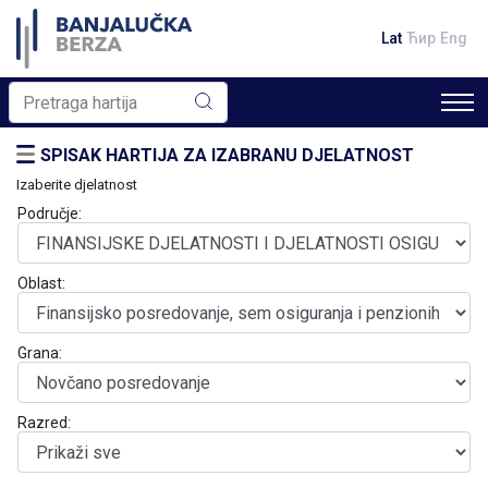
Lat
Ћир
Eng
SPISAK HARTIJA ZA IZABRANU DJELATNOST
Izaberite djelatnost
Područje:
Oblast:
Grana:
Razred: