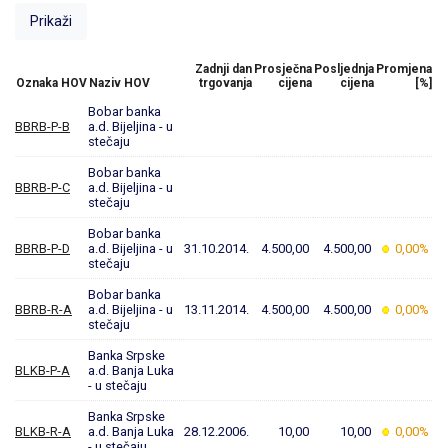
Zadnji dan
Prosječna
Posljednja
Promjena
Oznaka HOV
Naziv HOV
trgovanja
cijena
cijena
[%]
Bobar banka
BBRB-P-B
a.d. Bijeljina - u
stečaju
Bobar banka
BBRB-P-C
a.d. Bijeljina - u
stečaju
Bobar banka
BBRB-P-D
a.d. Bijeljina - u
31.10.2014.
4.500,00
4.500,00
0,00%
stečaju
Bobar banka
BBRB-R-A
a.d. Bijeljina - u
13.11.2014.
4.500,00
4.500,00
0,00%
stečaju
Banka Srpske
BLKB-P-A
a.d. Banja Luka
- u stečaju
Banka Srpske
BLKB-R-A
a.d. Banja Luka
28.12.2006.
10,00
10,00
0,00%
- u stečaju