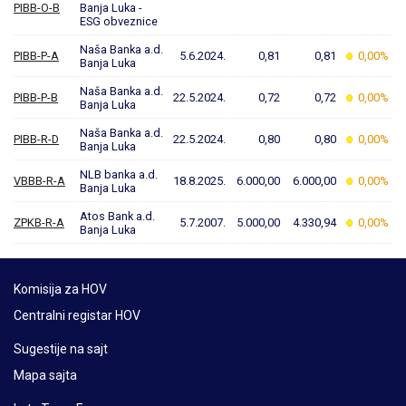
PIBB-O-B
Banja Luka -
ESG obveznice
Naša Banka a.d.
PIBB-P-A
5.6.2024.
0,81
0,81
0,00%
Banja Luka
Naša Banka a.d.
PIBB-P-B
22.5.2024.
0,72
0,72
0,00%
Banja Luka
Naša Banka a.d.
PIBB-R-D
22.5.2024.
0,80
0,80
0,00%
Banja Luka
NLB banka a.d.
VBBB-R-A
18.8.2025.
6.000,00
6.000,00
0,00%
Banja Luka
Atos Bank a.d.
ZPKB-R-A
5.7.2007.
5.000,00
4.330,94
0,00%
Banja Luka
Komisija za HOV
Centralni registar HOV
Sugestije na sajt
Mapa sajta