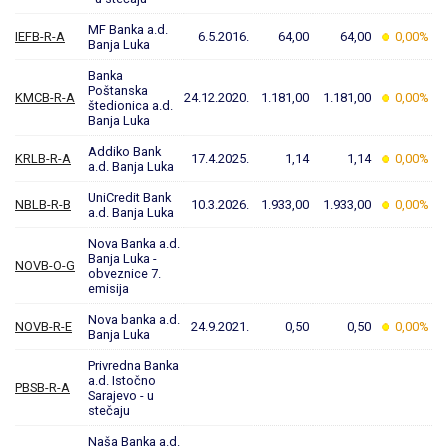
MF Banka a.d.
IEFB-R-A
6.5.2016.
64,00
64,00
0,00%
Banja Luka
Banka
Poštanska
KMCB-R-A
24.12.2020.
1.181,00
1.181,00
0,00%
štedionica a.d.
Banja Luka
Addiko Bank
KRLB-R-A
17.4.2025.
1,14
1,14
0,00%
a.d. Banja Luka
UniCredit Bank
NBLB-R-B
10.3.2026.
1.933,00
1.933,00
0,00%
a.d. Banja Luka
Nova Banka a.d.
Banja Luka -
NOVB-O-G
obveznice 7.
emisija
Nova banka a.d.
NOVB-R-E
24.9.2021.
0,50
0,50
0,00%
Banja Luka
Privredna Banka
a.d. Istočno
PBSB-R-A
Sarajevo - u
stečaju
Naša Banka a.d.