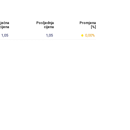
ječna
Posljednja
Promjena
cijena
cijena
[%]
1,05
1,05
0,00%