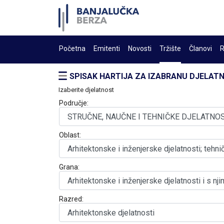
Početna
Emitenti
Novosti
Tržište
Članovi
R
SPISAK HARTIJA ZA IZABRANU DJELAT
Izaberite djelatnost
Područje:
Oblast:
Grana:
Razred: