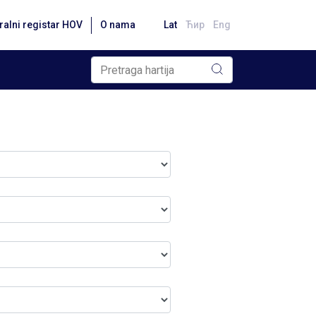
ralni registar HOV
O nama
Lat
Ћир
Eng