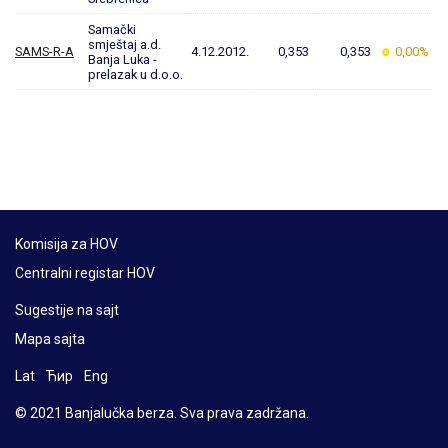
Samački
smještaj a.d.
SAMS-R-A
4.12.2012.
0,353
0,353
0,00%
Banja Luka -
prelazak u d.o.o.
Komisija za HOV
Centralni registar HOV
Sugestije na sajt
Mapa sajta
Lat
Ћир
Eng
© 2021 Banjalučka berza. Sva prava zadržana.