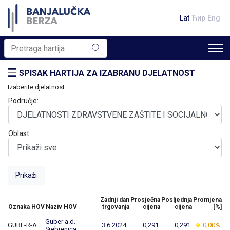
Lat
Ћир
Eng
SPISAK HARTIJA ZA IZABRANU DJELATNOST
Izaberite djelatnost
Područje:
Oblast:
Zadnji dan
Prosječna
Posljednja
Promjena
Oznaka HOV
Naziv HOV
trgovanja
cijena
cijena
[%]
Guber a.d.
GUBE-R-A
3.6.2024.
0,291
0,291
0,00%
Srebrenica