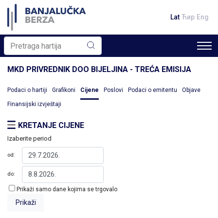
Lat
Ћир
Eng
MKD PRIVREDNIK DOO BIJELJINA - TREĆA EMISIJA
Podaci o hartiji
Grafikoni
Cijene
Poslovi
Podaci o emitentu
Objave
Finansijski izvještaji
KRETANJE CIJENE
Izaberite period
od:
do:
Prikaži samo dane kojima se trgovalo