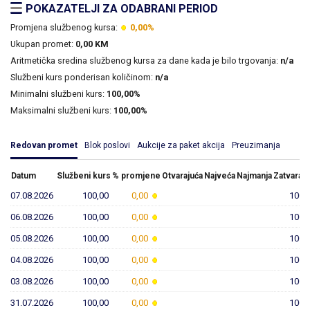
POKAZATELJI ZA ODABRANI PERIOD
Promjena službenog kursa:
0,00%
Ukupan promet:
0,00 KM
Aritmetička sredina službenog kursa za dane kada je bilo trgovanja:
n/a
Službeni kurs ponderisan količinom:
n/a
Minimalni službeni kurs:
100,00%
Maksimalni službeni kurs:
100,00%
Redovan promet
Blok poslovi
Aukcije za paket akcija
Preuzimanja
Datum
Službeni kurs
% promjene
Otvarajuća
Najveća
Najmanja
Zatvaraju
07.08.2026
100,00
0,00
100,
06.08.2026
100,00
0,00
100,
05.08.2026
100,00
0,00
100,
04.08.2026
100,00
0,00
100,
03.08.2026
100,00
0,00
100,
31.07.2026
100,00
0,00
100,