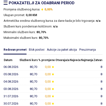
POKAZATELJI ZA ODABRANI PERIOD
Promjena službenog kursa:
0,00%
Ukupan promet:
0,00 KM
Aritmetička sredina službenog kursa za dane kada je bilo trgovanja:
n/a
Službeni kurs ponderisan količinom:
n/a
Minimalni službeni kurs:
80,70%
Maksimalni službeni kurs:
80,70%
Redovan promet
Blok poslovi
Aukcije za paket akcija
Preuzimanja
Datum
Službeni kurs
% promjene
Otvarajuća
Najveća
Najmanja
Zatvaraju
06.08.2026
80,70
0,00
80,
05.08.2026
80,70
0,00
80,
04.08.2026
80,70
0,00
80,
03.08.2026
80,70
0,00
80,
31.07.2026
80,70
0,00
80,
30.07.2026
80,70
0,00
80,