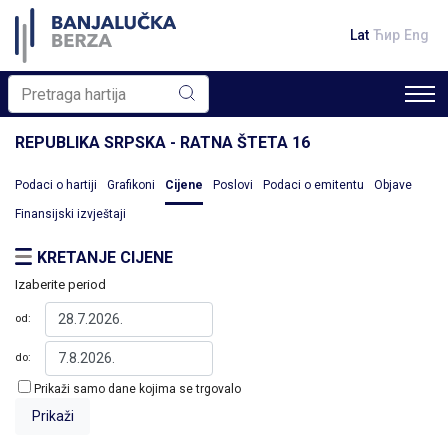
Lat
Ћир
Eng
REPUBLIKA SRPSKA - RATNA ŠTETA 16
Podaci o hartiji
Grafikoni
Cijene
Poslovi
Podaci o emitentu
Objave
Finansijski izvještaji
KRETANJE CIJENE
Izaberite period
od:
do:
Prikaži samo dane kojima se trgovalo