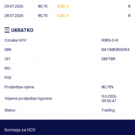
29.07.2026
80,70
0,00
80,
28.07.2026
80,70
0,00
80,
UKRATKO
Oznaka HOV:
RSRS-O-R
ISIN:
BA100RSRSOR4
CFI:
DBFTBR
RIC:
FIGI:
Posljednja cijena:
80,70%
9.6.2026.
Vrijeme posljednje trgovine:
09:50:47
Status:
Trading
Komisija za HOV