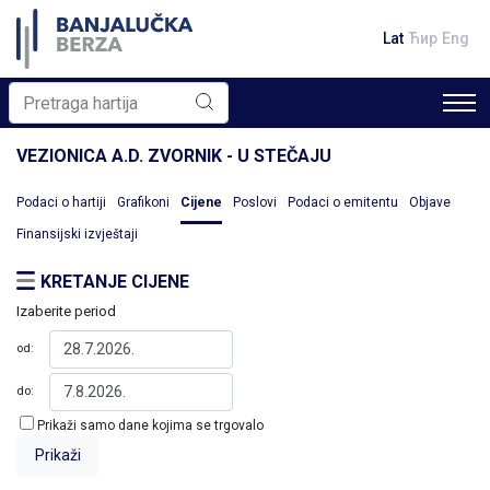
Lat
Ћир
Eng
VEZIONICA A.D. ZVORNIK - U STEČAJU
Podaci o hartiji
Grafikoni
Cijene
Poslovi
Podaci o emitentu
Objave
Finansijski izvještaji
KRETANJE CIJENE
Izaberite period
od:
do:
Prikaži samo dane kojima se trgovalo