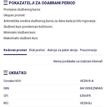
POKAZATELJI ZA ODABRANI PERIOD
Promjena službenog kursa:
Ukupan promet:
Aritmetička sredina službenog kursa za dane kada je bilo trgovanja:
Službeni kurs ponderisan količinom:
Minimalni službeni kurs:
Maksimalni službeni kurs:
Redovan promet
Blok poslovi
Aukcije za paket akcija
Preuzimanja
Nema podataka za izabrani interval!
UKRATKO
Oznaka HOV:
VEZN-R-A
ISIN:
BA100VEZNRA9
CFI:
ESVUFR
RIC:
VEZN.BJ