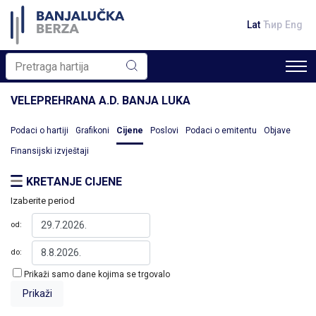
Lat
Ћир
Eng
VELEPREHRANA A.D. BANJA LUKA
Podaci o hartiji
Grafikoni
Cijene
Poslovi
Podaci o emitentu
Objave
Finansijski izvještaji
KRETANJE CIJENE
Izaberite period
od:
do:
Prikaži samo dane kojima se trgovalo