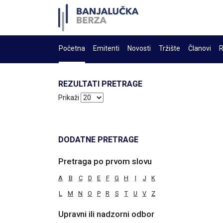
Početna
Emitenti
Novosti
Tržište
Članovi
R
REZULTATI PRETRAGE
Prikaži
DODATNE PRETRAGE
Pretraga po prvom slovu
A
B
C
D
E
F
G
H
I
J
K
L
M
N
O
P
R
S
T
U
V
Z
Upravni ili nadzorni odbor