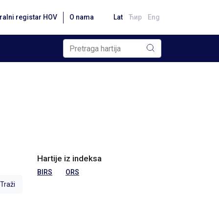
ralni registar HOV
O nama
Lat
Ћир
Eng
Hartije iz indeksa
BIRS
ORS