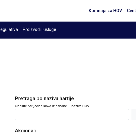
Komisija za HOV
Cent
egulativa
Proizvodi i usluge
Pretraga po nazivu hartije
Unesite bar jedno slovo iz oznake ili naziva HOV.
Akcionari