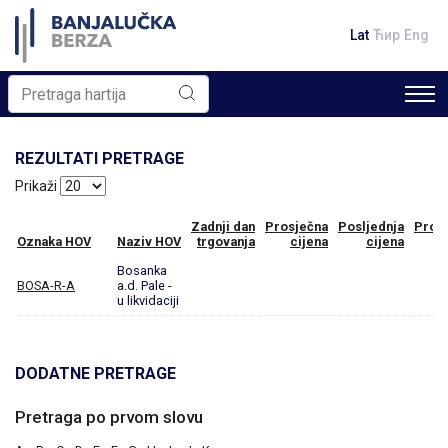
Lat
Ћир
Eng
REZULTATI PRETRAGE
Prikaži
Zadnji dan
Prosječna
Posljednja
Prom
Oznaka HOV
Naziv HOV
trgovanja
cijena
cijena
Bosanka
BOSA-R-A
a.d. Pale -
u likvidaciji
DODATNE PRETRAGE
Pretraga po prvom slovu