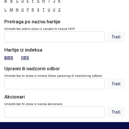
A
B
C
D
E
F
G
H
I
J
K
L
M
N
O
P
R
S
T
U
V
Z
Pretraga po nazivu hartije
Unesite bar jedno slovo iz oznake ili naziva HOV.
Hartije iz indeksa
BIRS
ORS
Upravni ili nadzorni odbor
Unesite bar tri slova iz imena člana upravnog ili nadzornog odbora.
Akcionari
Unesite bar tri slova iz naziva akcionara.