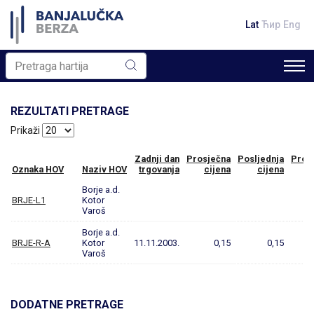
Lat
Ћир
Eng
REZULTATI PRETRAGE
Prikaži
Zadnji dan
Prosječna
Posljednja
Prom
Oznaka HOV
Naziv HOV
trgovanja
cijena
cijena
Borje a.d.
BRJE-L1
Kotor
Varoš
Borje a.d.
BRJE-R-A
Kotor
11.11.2003.
0,15
0,15
Varoš
DODATNE PRETRAGE