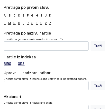
Pretraga po prvom slovu
A
B
C
D
E
F
G
H
I
J
K
L
M
N
O
P
R
S
T
U
V
Z
Pretraga po nazivu hartije
Unesite bar jedno slovo iz oznake ili naziva HOV.
Hartije iz indeksa
BIRS
ORS
Upravni ili nadzorni odbor
Unesite bar tri slova iz imena člana upravnog ili nadzornog odbora.
Akcionari
Unesite bar tri slova iz naziva akcionara.