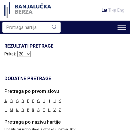
Lat
Ћир
Eng
REZULTATI PRETRAGE
Prikaži
DODATNE PRETRAGE
Pretraga po prvom slovu
A
B
C
D
E
F
G
H
I
J
K
L
M
N
O
P
R
S
T
U
V
Z
Pretraga po nazivu hartije
Unesite bar jedno slovo iz oznake ili naziva HOV.