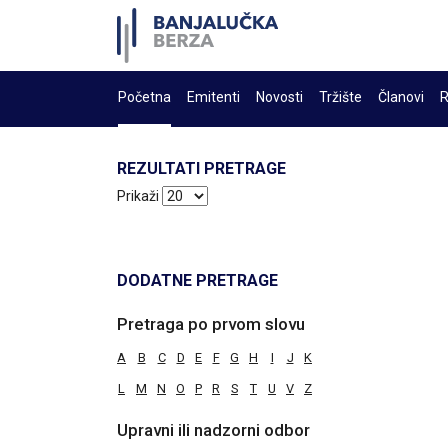
Početna
Emitenti
Novosti
Tržište
Članovi
R
REZULTATI PRETRAGE
Prikaži
DODATNE PRETRAGE
Pretraga po prvom slovu
A
B
C
D
E
F
G
H
I
J
K
L
M
N
O
P
R
S
T
U
V
Z
Upravni ili nadzorni odbor