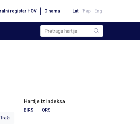
ralni registar HOV
O nama
Lat
Ћир
Eng
Hartije iz indeksa
BIRS
ORS