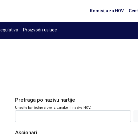
Komisija za HOV
Cent
egulativa
Proizvodi i usluge
Pretraga po nazivu hartije
Unesite bar jedno slovo iz oznake ili naziva HOV.
Akcionari