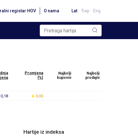
ralni registar HOV
O nama
Lat
Ћир
Eng
dnja
Promjena
Najbolji
Najbolji
ijena
[%]
kupovni
prodajni
0,18
0,00
Hartije iz indeksa