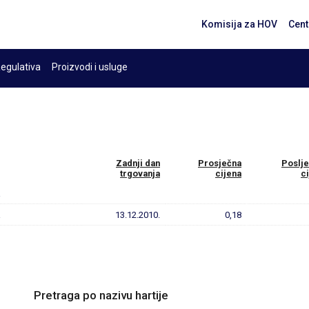
Komisija za HOV
Cent
egulativa
Proizvodi i usluge
Zadnji dan
Prosječna
Poslje
trgovanja
cijena
c
a
a
13.12.2010.
0,18
Pretraga po nazivu hartije