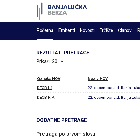
Početna
Emitenti
Novosti
Tržište
Članovi
R
REZULTATI PRETRAGE
Prikaži
Oznaka HOV
Naziv HOV
DECB-L1
22. decembar a.d. Banja Luk
DECB-R-A
22. decembar a.d. Banja Luk
DODATNE PRETRAGE
Pretraga po prvom slovu