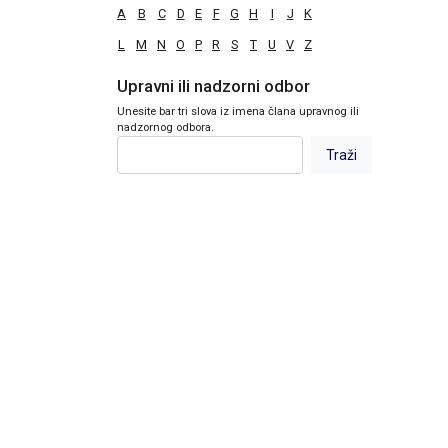
A
B
C
D
E
F
G
H
I
J
K
L
M
N
O
P
R
S
T
U
V
Z
Upravni ili nadzorni odbor
Unesite bar tri slova iz imena člana upravnog ili
nadzornog odbora.