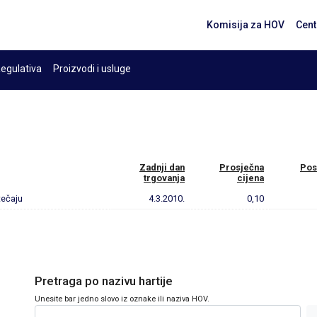
Komisija za HOV
Cent
egulativa
Proizvodi i usluge
Zadnji dan
Prosječna
Pos
trgovanja
cijena
tečaju
4.3.2010.
0,10
Pretraga po nazivu hartije
Unesite bar jedno slovo iz oznake ili naziva HOV.