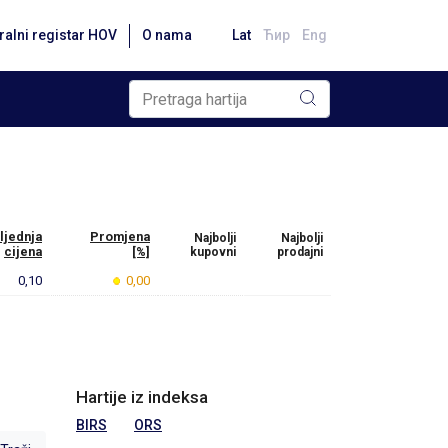
ralni registar HOV
O nama
Lat
Ћир
Eng
ljednja
Promjena
Najbolji
Najbolji
cijena
[%]
kupovni
prodajni
0,10
0,00
Hartije iz indeksa
BIRS
ORS