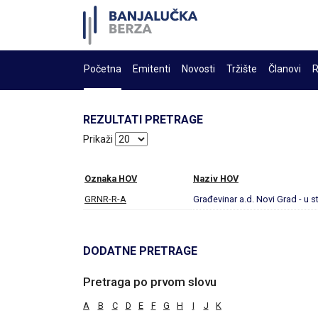
Početna
Emitenti
Novosti
Tržište
Članovi
R
REZULTATI PRETRAGE
Prikaži
Oznaka HOV
Naziv HOV
GRNR-R-A
Građevinar a.d. Novi Grad - u s
DODATNE PRETRAGE
Pretraga po prvom slovu
A
B
C
D
E
F
G
H
I
J
K