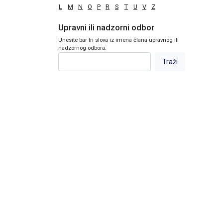
L
M
N
O
P
R
S
T
U
V
Z
Upravni ili nadzorni odbor
Unesite bar tri slova iz imena člana upravnog ili
nadzornog odbora.