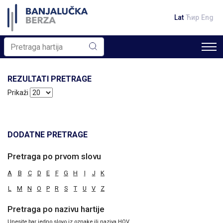
Lat
Ћир
Eng
REZULTATI PRETRAGE
Prikaži
DODATNE PRETRAGE
Pretraga po prvom slovu
A
B
C
D
E
F
G
H
I
J
K
L
M
N
O
P
R
S
T
U
V
Z
Pretraga po nazivu hartije
Unesite bar jedno slovo iz oznake ili naziva HOV.