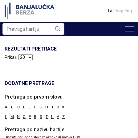
Lat
Ћир
Eng
REZULTATI PRETRAGE
Prikaži
DODATNE PRETRAGE
Pretraga po prvom slovu
A
B
C
D
E
F
G
H
I
J
K
L
M
N
O
P
R
S
T
U
V
Z
Pretraga po nazivu hartije
Unesite bar jedno slovo iz oznake ili naziva HOV.