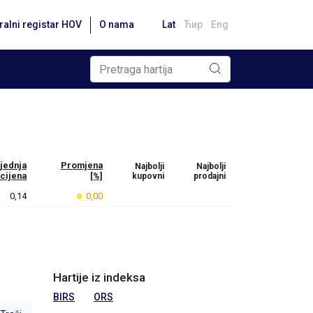
ralni registar HOV
O nama
Lat
Ћир
Eng
jednja
Promjena
Najbolji
Najbolji
cijena
[%]
kupovni
prodajni
0,14
0,00
Hartije iz indeksa
BIRS
ORS