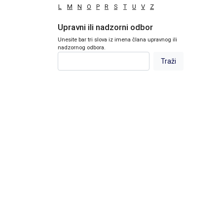
L
M
N
O
P
R
S
T
U
V
Z
Upravni ili nadzorni odbor
Unesite bar tri slova iz imena člana upravnog ili
nadzornog odbora.