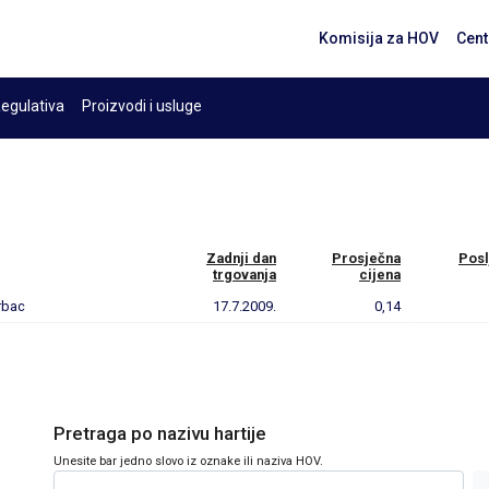
Komisija za HOV
Cent
egulativa
Proizvodi i usluge
Zadnji dan
Prosječna
Posl
trgovanja
cijena
rbac
17.7.2009.
0,14
Pretraga po nazivu hartije
Unesite bar jedno slovo iz oznake ili naziva HOV.