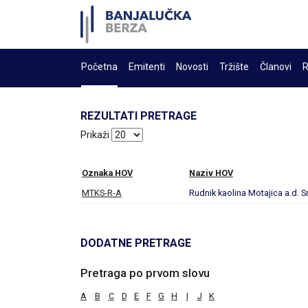
Početna
Emitenti
Novosti
Tržište
Članovi
R
REZULTATI PRETRAGE
Prikaži
Oznaka HOV
Naziv HOV
MTKS-R-A
Rudnik kaolina Motajica a.d. S
DODATNE PRETRAGE
Pretraga po prvom slovu
A
B
C
D
E
F
G
H
I
J
K