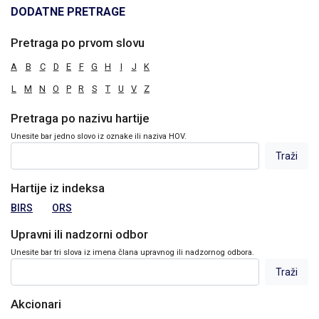
DODATNE PRETRAGE
Pretraga po prvom slovu
A
B
C
D
E
F
G
H
I
J
K
L
M
N
O
P
R
S
T
U
V
Z
Pretraga po nazivu hartije
Unesite bar jedno slovo iz oznake ili naziva HOV.
Hartije iz indeksa
BIRS
ORS
Upravni ili nadzorni odbor
Unesite bar tri slova iz imena člana upravnog ili nadzornog odbora.
Akcionari