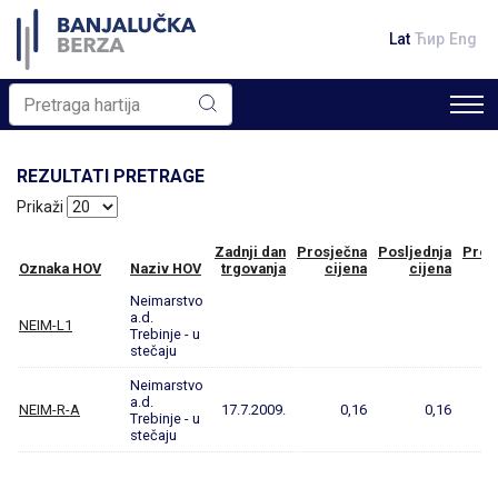
Lat
Ћир
Eng
REZULTATI PRETRAGE
Prikaži
Zadnji dan
Prosječna
Posljednja
Prom
Oznaka HOV
Naziv HOV
trgovanja
cijena
cijena
Neimarstvo
a.d.
NEIM-L1
Trebinje - u
stečaju
Neimarstvo
a.d.
NEIM-R-A
17.7.2009.
0,16
0,16
Trebinje - u
stečaju