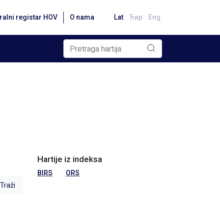
ralni registar HOV
O nama
Lat
Ћир
Eng
Hartije iz indeksa
BIRS
ORS