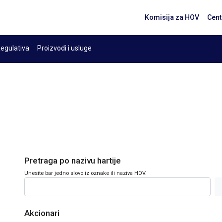
Komisija za HOV
Cent
egulativa
Proizvodi i usluge
Pretraga po nazivu hartije
Unesite bar jedno slovo iz oznake ili naziva HOV.
Akcionari