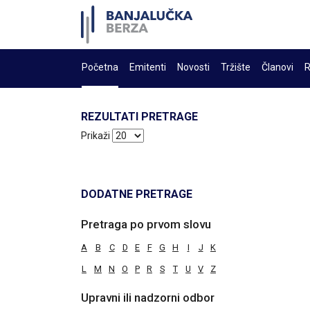
Početna
Emitenti
Novosti
Tržište
Članovi
R
REZULTATI PRETRAGE
Prikaži
DODATNE PRETRAGE
Pretraga po prvom slovu
A
B
C
D
E
F
G
H
I
J
K
L
M
N
O
P
R
S
T
U
V
Z
Upravni ili nadzorni odbor