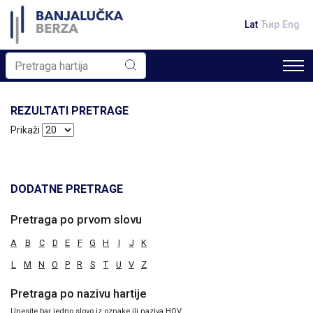
Lat
Ћир
Eng
REZULTATI PRETRAGE
Prikaži
DODATNE PRETRAGE
Pretraga po prvom slovu
A
B
C
D
E
F
G
H
I
J
K
L
M
N
O
P
R
S
T
U
V
Z
Pretraga po nazivu hartije
Unesite bar jedno slovo iz oznake ili naziva HOV.