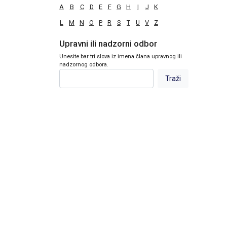
A
B
C
D
E
F
G
H
I
J
K
L
M
N
O
P
R
S
T
U
V
Z
Upravni ili nadzorni odbor
Unesite bar tri slova iz imena člana upravnog ili
nadzornog odbora.