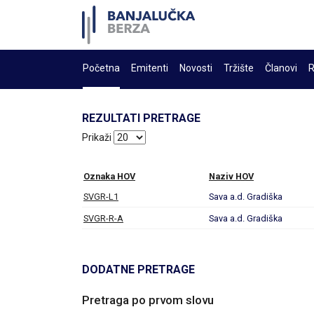
Početna
Emitenti
Novosti
Tržište
Članovi
R
REZULTATI PRETRAGE
Prikaži
Oznaka HOV
Naziv HOV
SVGR-L1
Sava a.d. Gradiška
SVGR-R-A
Sava a.d. Gradiška
DODATNE PRETRAGE
Pretraga po prvom slovu