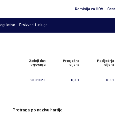
Komisija za HOV
Cent
egulativa
Proizvodi i usluge
Zadnji dan
Prosječna
Posljednja
trgovanja
cijena
cijena
23.3.2023.
0,001
0,001
Pretraga po nazivu hartije