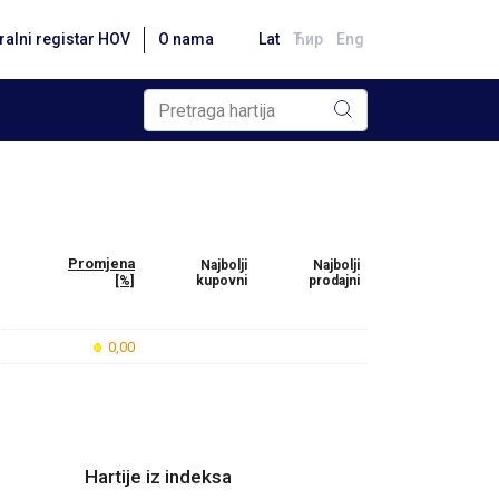
ralni registar HOV
O nama
Lat
Ћир
Eng
Promjena
Najbolji
Najbolji
[%]
kupovni
prodajni
0,00
Hartije iz indeksa