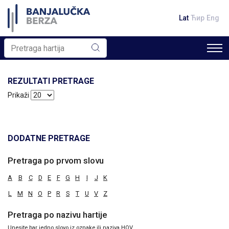
Lat
Ћир
Eng
REZULTATI PRETRAGE
Prikaži
DODATNE PRETRAGE
Pretraga po prvom slovu
A
B
C
D
E
F
G
H
I
J
K
L
M
N
O
P
R
S
T
U
V
Z
Pretraga po nazivu hartije
Unesite bar jedno slovo iz oznake ili naziva HOV.