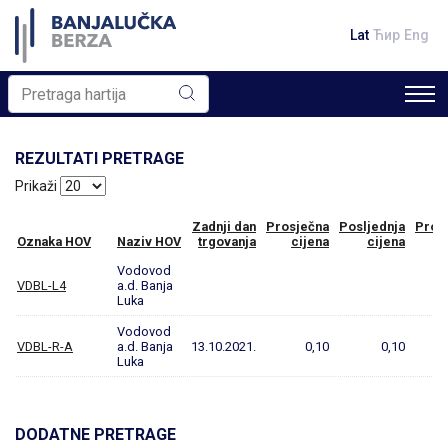
Lat
Ћир
Eng
REZULTATI PRETRAGE
Prikaži
Zadnji dan
Prosječna
Posljednja
Prom
Oznaka HOV
Naziv HOV
trgovanja
cijena
cijena
Vodovod
VDBL-L4
a.d. Banja
Luka
Vodovod
VDBL-R-A
a.d. Banja
13.10.2021.
0,10
0,10
Luka
DODATNE PRETRAGE