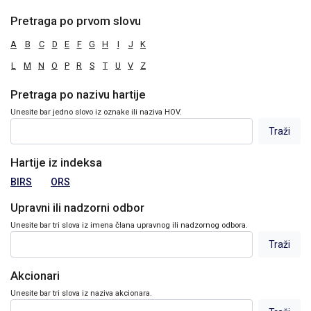
Pretraga po prvom slovu
A
B
C
D
E
F
G
H
I
J
K
L
M
N
O
P
R
S
T
U
V
Z
Pretraga po nazivu hartije
Unesite bar jedno slovo iz oznake ili naziva HOV.
Hartije iz indeksa
BIRS
ORS
Upravni ili nadzorni odbor
Unesite bar tri slova iz imena člana upravnog ili nadzornog odbora.
Akcionari
Unesite bar tri slova iz naziva akcionara.