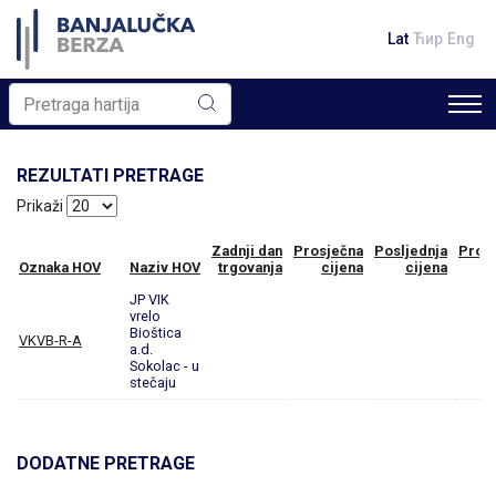
Lat
Ћир
Eng
REZULTATI PRETRAGE
Prikaži
Zadnji dan
Prosječna
Posljednja
Prom
Oznaka HOV
Naziv HOV
trgovanja
cijena
cijena
JP VIK
vrelo
Bioštica
VKVB-R-A
a.d.
Sokolac - u
stečaju
DODATNE PRETRAGE