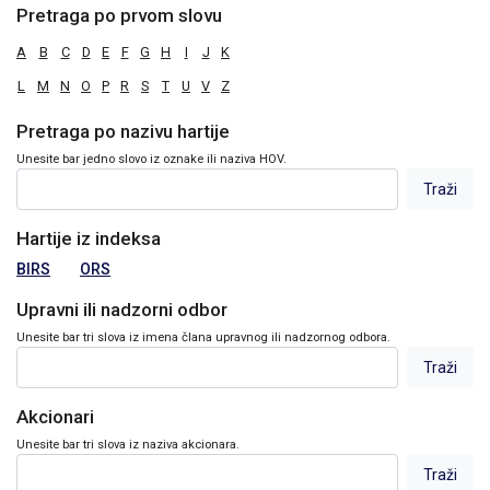
Pretraga po prvom slovu
A
B
C
D
E
F
G
H
I
J
K
L
M
N
O
P
R
S
T
U
V
Z
Pretraga po nazivu hartije
Unesite bar jedno slovo iz oznake ili naziva HOV.
Hartije iz indeksa
BIRS
ORS
Upravni ili nadzorni odbor
Unesite bar tri slova iz imena člana upravnog ili nadzornog odbora.
Akcionari
Unesite bar tri slova iz naziva akcionara.