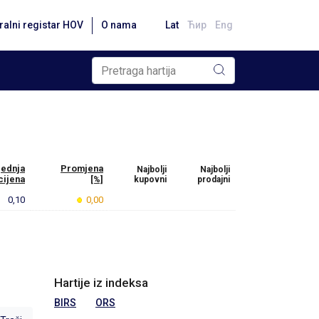
ralni registar HOV
O nama
Lat
Ћир
Eng
jednja
Promjena
Najbolji
Najbolji
cijena
[%]
kupovni
prodajni
0,10
0,00
Hartije iz indeksa
BIRS
ORS