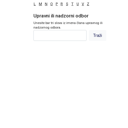
L
M
N
O
P
R
S
T
U
V
Z
Upravni ili nadzorni odbor
Unesite bar tri slova iz imena člana upravnog ili
nadzornog odbora.