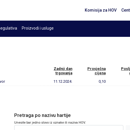
Komisija za HOV
Cent
egulativa
Proizvodi i usluge
Zadnji dan
Prosječna
Posl
trgovanja
cijena
avor
11.12.2024.
0,10
Pretraga po nazivu hartije
Unesite bar jedno slovo iz oznake ili naziva HOV.