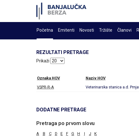
Početna
Emitenti
Novosti
Tržište
Članovi
R
REZULTATI PRETRAGE
Prikaži
Oznaka HOV
Naziv HOV
VSPR-R-A
Veterinarska stanica a.d. Prnj
DODATNE PRETRAGE
Pretraga po prvom slovu
A
B
C
D
E
F
G
H
I
J
K