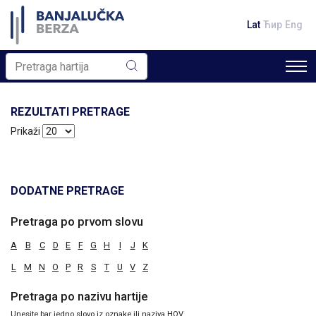
Lat
Ћир
Eng
REZULTATI PRETRAGE
Prikaži
DODATNE PRETRAGE
Pretraga po prvom slovu
A
B
C
D
E
F
G
H
I
J
K
L
M
N
O
P
R
S
T
U
V
Z
Pretraga po nazivu hartije
Unesite bar jedno slovo iz oznake ili naziva HOV.