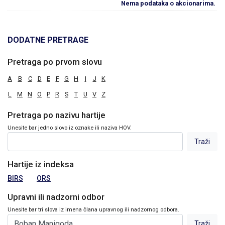
Nema podataka o akcionarima.
DODATNE PRETRAGE
Pretraga po prvom slovu
A
B
C
D
E
F
G
H
I
J
K
L
M
N
O
P
R
S
T
U
V
Z
Pretraga po nazivu hartije
Unesite bar jedno slovo iz oznake ili naziva HOV.
Hartije iz indeksa
BIRS
ORS
Upravni ili nadzorni odbor
Unesite bar tri slova iz imena člana upravnog ili nadzornog odbora.