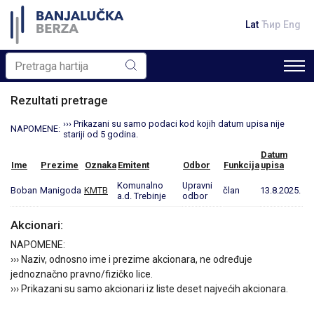
Lat
Ћир
Eng
Rezultati pretrage
››› Prikazani su samo podaci kod kojih datum upisa nije
NAPOMENE:
stariji od 5 godina.
Datum
Ime
Prezime
Oznaka
Emitent
Odbor
Funkcija
upisa
Komunalno
Upravni
Boban
Manigoda
KMTB
član
13.8.2025.
a.d. Trebinje
odbor
Akcionari:
NAPOMENE:
››› Naziv, odnosno ime i prezime akcionara, ne određuje
jednoznačno pravno/fizičko lice.
››› Prikazani su samo akcionari iz liste deset najvećih akcionara.