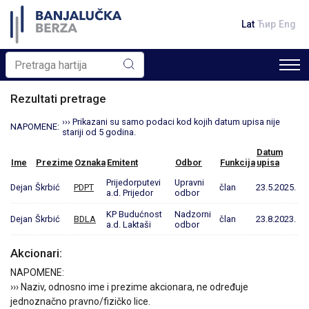
Lat
Ћир
Eng
Rezultati pretrage
››› Prikazani su samo podaci kod kojih datum upisa nije
NAPOMENE:
stariji od 5 godina.
Datum
Ime
Prezime
Oznaka
Emitent
Odbor
Funkcija
upisa
Prijedorputevi
Upravni
Dejan
Škrbić
PDPT
član
23.5.2025.
a.d. Prijedor
odbor
KP Budućnost
Nadzorni
Dejan
Škrbić
BDLA
član
23.8.2023.
a.d. Laktaši
odbor
Akcionari:
NAPOMENE:
››› Naziv, odnosno ime i prezime akcionara, ne određuje
jednoznačno pravno/fizičko lice.