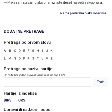
››› Prikazani su samo akcionari iz liste deset najvećih akcionara.
Nema podataka o akcionarima.
DODATNE PRETRAGE
Pretraga po prvom slovu
A
B
C
D
E
F
G
H
I
J
K
L
M
N
O
P
R
S
T
U
V
Z
Pretraga po nazivu hartije
Unesite bar jedno slovo iz oznake ili naziva HOV.
Hartije iz indeksa
BIRS
ORS
Upravni ili nadzorni odbor