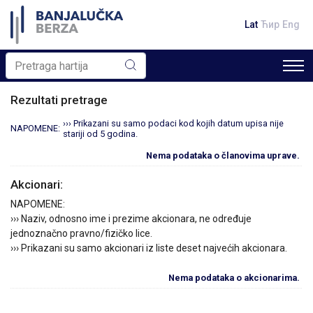
Lat
Ћир
Eng
Rezultati pretrage
››› Prikazani su samo podaci kod kojih datum upisa nije
NAPOMENE:
stariji od 5 godina.
Nema podataka o članovima uprave.
Akcionari:
NAPOMENE:
››› Naziv, odnosno ime i prezime akcionara, ne određuje
jednoznačno pravno/fizičko lice.
››› Prikazani su samo akcionari iz liste deset najvećih akcionara.
Nema podataka o akcionarima.