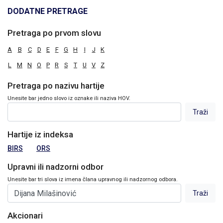
DODATNE PRETRAGE
Pretraga po prvom slovu
A
B
C
D
E
F
G
H
I
J
K
L
M
N
O
P
R
S
T
U
V
Z
Pretraga po nazivu hartije
Unesite bar jedno slovo iz oznake ili naziva HOV.
Hartije iz indeksa
BIRS
ORS
Upravni ili nadzorni odbor
Unesite bar tri slova iz imena člana upravnog ili nadzornog odbora.
Akcionari