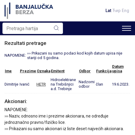
Lat
Ћир
Eng
Rezultati pretrage
››› Prikazani su samo podaci kod kojih datum upisa nije
NAPOMENE:
stariji od 5 godina.
Datum
Ime
Prezime
Oznaka
Emitent
Odbor
Funkcija
upisa
Hidroelektrane
Nadzorni
Dimitrije
Ivanić
HETR
na Trebišnjici
član
19.6.2023.
odbor
a.d. Trebinje
Akcionari:
NAPOMENE:
››› Naziv, odnosno ime i prezime akcionara, ne određuje
jednoznačno pravno/fizičko lice.
››› Prikazani su samo akcionari iz liste deset najvećih akcionara.