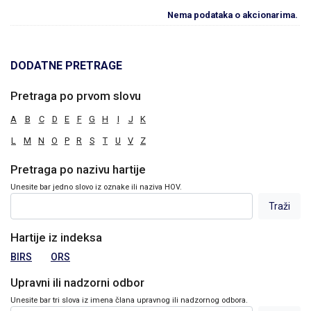
Nema podataka o akcionarima.
DODATNE PRETRAGE
Pretraga po prvom slovu
A
B
C
D
E
F
G
H
I
J
K
L
M
N
O
P
R
S
T
U
V
Z
Pretraga po nazivu hartije
Unesite bar jedno slovo iz oznake ili naziva HOV.
Hartije iz indeksa
BIRS
ORS
Upravni ili nadzorni odbor
Unesite bar tri slova iz imena člana upravnog ili nadzornog odbora.