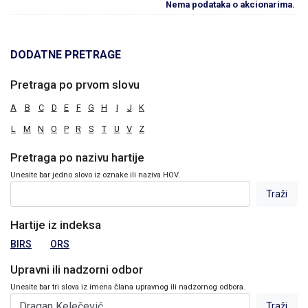
Nema podataka o akcionarima.
DODATNE PRETRAGE
Pretraga po prvom slovu
A
B
C
D
E
F
G
H
I
J
K
L
M
N
O
P
R
S
T
U
V
Z
Pretraga po nazivu hartije
Unesite bar jedno slovo iz oznake ili naziva HOV.
Hartije iz indeksa
BIRS
ORS
Upravni ili nadzorni odbor
Unesite bar tri slova iz imena člana upravnog ili nadzornog odbora.