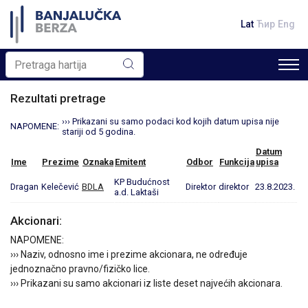
Lat
Ћир
Eng
Rezultati pretrage
››› Prikazani su samo podaci kod kojih datum upisa nije
NAPOMENE:
stariji od 5 godina.
Datum
Ime
Prezime
Oznaka
Emitent
Odbor
Funkcija
upisa
KP Budućnost
Dragan
Kelečević
BDLA
Direktor
direktor
23.8.2023.
a.d. Laktaši
Akcionari:
NAPOMENE:
››› Naziv, odnosno ime i prezime akcionara, ne određuje
jednoznačno pravno/fizičko lice.
››› Prikazani su samo akcionari iz liste deset najvećih akcionara.