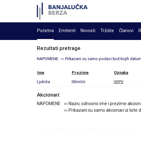
Početna
Emitenti
Novosti
Tržište
Članovi
R
Rezultati pretrage
NAPOMENE:
››› Prikazani su samo podaci kod kojih datum 
Ime
Prezime
Oznaka
Ljubiša
Sibinčić
VDPV
Akcionari:
NAPOMENE:
››› Naziv, odnosno ime i prezime akcion
››› Prikazani su samo akcionari iz liste