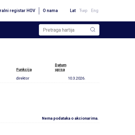
ralni registar HOV
O nama
Lat
Ћир
Eng
Datum
Funkcija
upisa
direktor
10.3.2026.
Nema podataka o akcionarima.