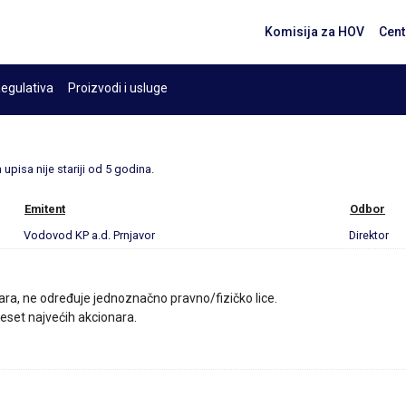
Komisija za HOV
Cent
egulativa
Proizvodi i usluge
upisa nije stariji od 5 godina.
Emitent
Odbor
Vodovod KP a.d. Prnjavor
Direktor
ara, ne određuje jednoznačno pravno/fizičko lice.
 deset najvećih akcionara.