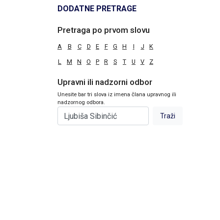
DODATNE PRETRAGE
Pretraga po prvom slovu
A
B
C
D
E
F
G
H
I
J
K
L
M
N
O
P
R
S
T
U
V
Z
Upravni ili nadzorni odbor
Unesite bar tri slova iz imena člana upravnog ili
nadzornog odbora.