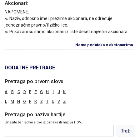
Akcionari:
NAPOMENE:
››› Naziv, odnosno ime i prezime akcionara, ne određuje
jednoznačno pravno/fizičko lice.
››› Prikazani su samo akcionari iz liste deset najvećih akcionara.
Nema podataka o akcionarima.
DODATNE PRETRAGE
Pretraga po prvom slovu
A
B
C
D
E
F
G
H
I
J
K
L
M
N
O
P
R
S
T
U
V
Z
Pretraga po nazivu hartije
Unesite bar jedno slovo iz oznake ili naziva HOV.