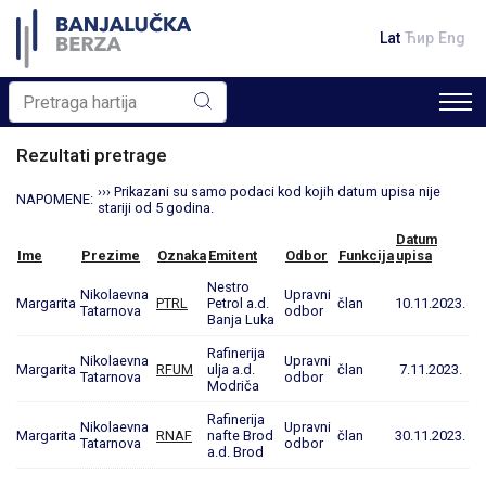
Lat
Ћир
Eng
Rezultati pretrage
››› Prikazani su samo podaci kod kojih datum upisa nije
NAPOMENE:
stariji od 5 godina.
Datum
Ime
Prezime
Oznaka
Emitent
Odbor
Funkcija
upisa
Nestro
Nikolaevna
Upravni
Margarita
PTRL
Petrol a.d.
član
10.11.2023.
Tatarnova
odbor
Banja Luka
Rafinerija
Nikolaevna
Upravni
Margarita
RFUM
ulja a.d.
član
7.11.2023.
Tatarnova
odbor
Modriča
Rafinerija
Nikolaevna
Upravni
Margarita
RNAF
nafte Brod
član
30.11.2023.
Tatarnova
odbor
a.d. Brod