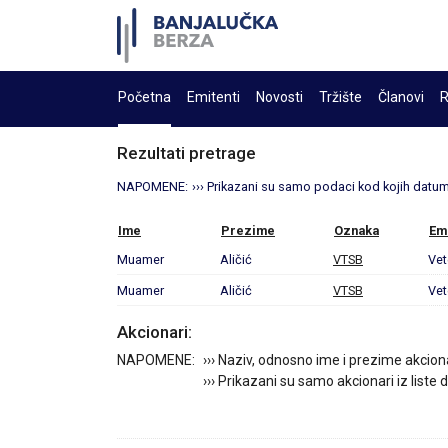
Početna
Emitenti
Novosti
Tržište
Članovi
R
Rezultati pretrage
NAPOMENE:
››› Prikazani su samo podaci kod kojih datum 
Ime
Prezime
Oznaka
Em
Muamer
Aličić
VTSB
Vet
Muamer
Aličić
VTSB
Vet
Akcionari:
NAPOMENE:
››› Naziv, odnosno ime i prezime akcion
››› Prikazani su samo akcionari iz liste