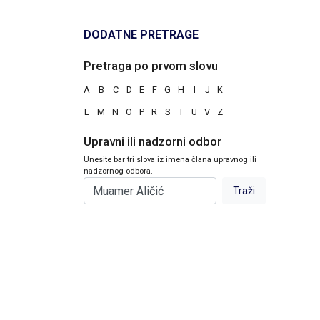
DODATNE PRETRAGE
Pretraga po prvom slovu
A
B
C
D
E
F
G
H
I
J
K
L
M
N
O
P
R
S
T
U
V
Z
Upravni ili nadzorni odbor
Unesite bar tri slova iz imena člana upravnog ili
nadzornog odbora.