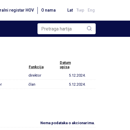
ralni registar HOV
O nama
Lat
Ћир
Eng
Datum
Funkcija
upisa
direktor
5.12.2024.
r
član
5.12.2024.
Nema podataka o akcionarima.