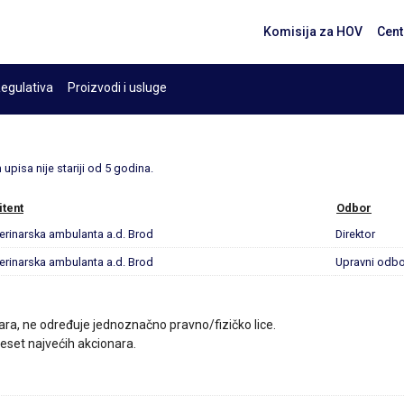
Komisija za HOV
Cent
egulativa
Proizvodi i usluge
upisa nije stariji od 5 godina.
itent
Odbor
erinarska ambulanta a.d. Brod
Direktor
erinarska ambulanta a.d. Brod
Upravni odbo
ara, ne određuje jednoznačno pravno/fizičko lice.
 deset najvećih akcionara.