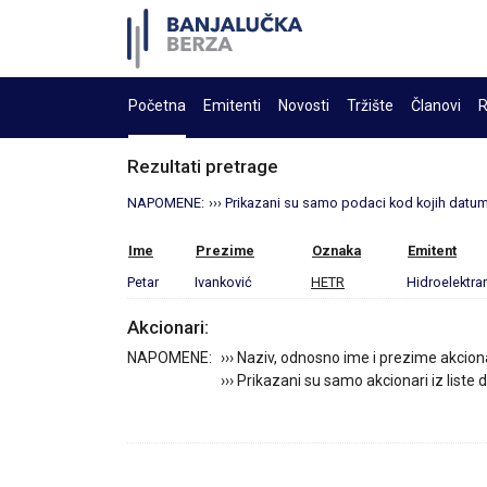
Početna
Emitenti
Novosti
Tržište
Članovi
R
Rezultati pretrage
NAPOMENE:
››› Prikazani su samo podaci kod kojih datum 
Ime
Prezime
Oznaka
Emitent
Petar
Ivanković
HETR
Hidroelektran
Akcionari:
NAPOMENE:
››› Naziv, odnosno ime i prezime akcion
››› Prikazani su samo akcionari iz liste