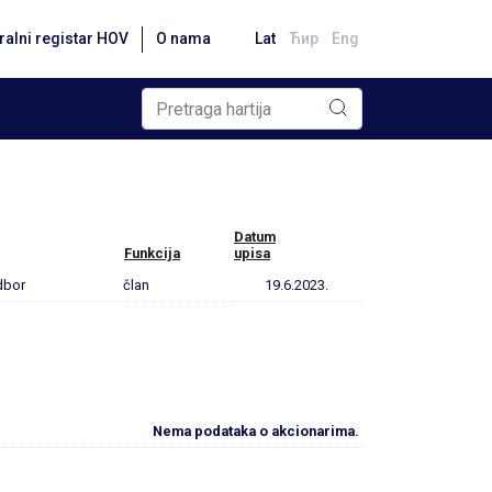
ralni registar HOV
O nama
Lat
Ћир
Eng
Datum
Funkcija
upisa
dbor
član
19.6.2023.
Nema podataka o akcionarima.