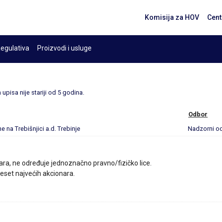
Komisija za HOV
Cent
egulativa
Proizvodi i usluge
upisa nije stariji od 5 godina.
Odbor
e na Trebišnjici a.d. Trebinje
Nadzorni o
ara, ne određuje jednoznačno pravno/fizičko lice.
 deset najvećih akcionara.