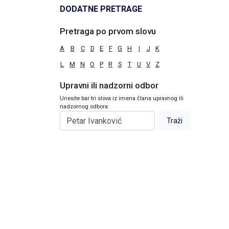
DODATNE PRETRAGE
Pretraga po prvom slovu
A
B
C
D
E
F
G
H
I
J
K
L
M
N
O
P
R
S
T
U
V
Z
Upravni ili nadzorni odbor
Unesite bar tri slova iz imena člana upravnog ili
nadzornog odbora.