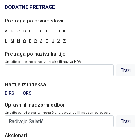
DODATNE PRETRAGE
Pretraga po prvom slovu
A
B
C
D
E
F
G
H
I
J
K
L
M
N
O
P
R
S
T
U
V
Z
Pretraga po nazivu hartije
Unesite bar jedno slovo iz oznake ili naziva HOV.
Hartije iz indeksa
BIRS
ORS
Upravni ili nadzorni odbor
Unesite bar tri slova iz imena člana upravnog ili nadzornog odbora.
Akcionari