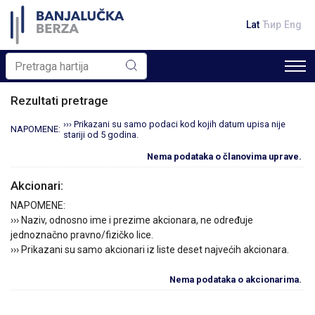
Lat
Ћир
Eng
Rezultati pretrage
››› Prikazani su samo podaci kod kojih datum upisa nije
NAPOMENE:
stariji od 5 godina.
Nema podataka o članovima uprave.
Akcionari:
NAPOMENE:
››› Naziv, odnosno ime i prezime akcionara, ne određuje
jednoznačno pravno/fizičko lice.
››› Prikazani su samo akcionari iz liste deset najvećih akcionara.
Nema podataka o akcionarima.