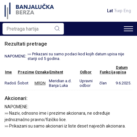
Lat
Ћир
Eng
Rezultati pretrage
››› Prikazani su samo podaci kod kojih datum upisa nije
NAPOMENE:
stariji od 5 godina.
Datum
Ime
Prezime
Oznaka
Emitent
Odbor
Funkcija
upisa
Meridian a.d.
Upravni
Radoš
Šobot
MRDN
član
9.6.2025.
Banja Luka
odbor
Akcionari:
NAPOMENE:
››› Naziv, odnosno ime i prezime akcionara, ne određuje
jednoznačno pravno/fizičko lice.
››› Prikazani su samo akcionari iz liste deset najvećih akcionara.