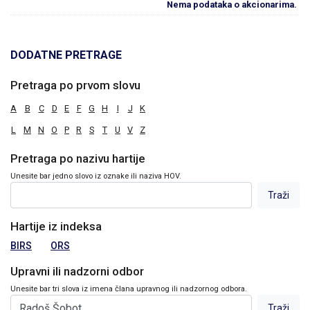
Nema podataka o akcionarima.
DODATNE PRETRAGE
Pretraga po prvom slovu
A
B
C
D
E
F
G
H
I
J
K
L
M
N
O
P
R
S
T
U
V
Z
Pretraga po nazivu hartije
Unesite bar jedno slovo iz oznake ili naziva HOV.
Hartije iz indeksa
BIRS
ORS
Upravni ili nadzorni odbor
Unesite bar tri slova iz imena člana upravnog ili nadzornog odbora.